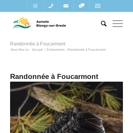
Randonnée à Foucarmont
Vous êtes ici :
Accueil
/
Évènements
/
Randonnée à Foucarmont
Randonnée à Foucarmont