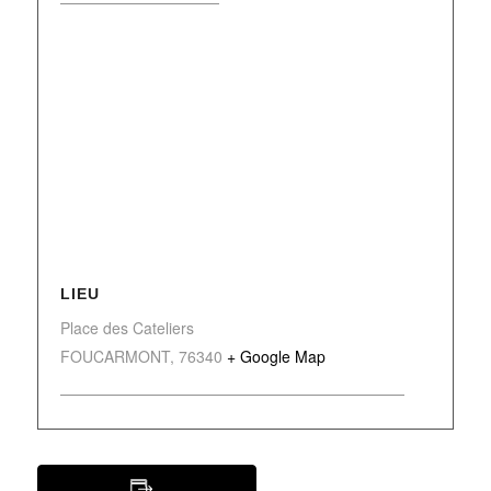
LIEU
Place des Cateliers
FOUCARMONT
,
76340
+ Google Map