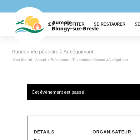
EXPLORER
PROFITER
SE RESTAURER
SE
Randonnée pédestre à Aubéguimont
Vous êtes ici :
Accueil
/
Évènements
/
Randonnée pédestre à Aubéguimont
Cet évènement est passé
DÉTAILS
ORGANISATEUR