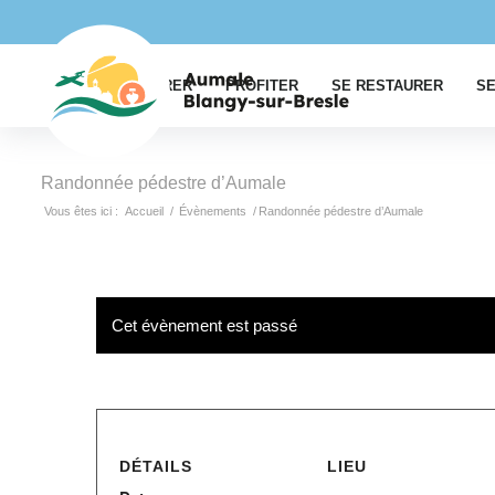
EXPLORER
PROFITER
SE RESTAURER
SE
Randonnée pédestre d’Aumale
Vous êtes ici :
Accueil
/
Évènements
/
Randonnée pédestre d’Aumale
Cet évènement est passé
DÉTAILS
LIEU