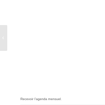
Concours de pétanque
« journée souvenirs »
Recevoir l’agenda mensuel.