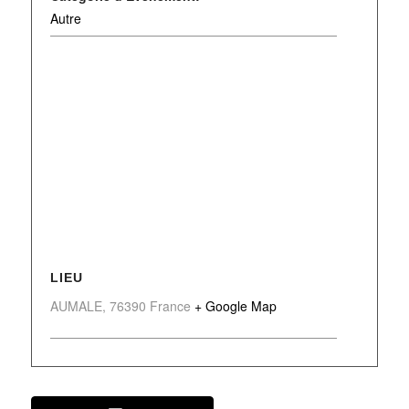
Autre
LIEU
AUMALE
,
76390
France
+ Google Map