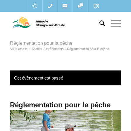
Réglementation pour la pêche
Vous êtes ici :
Accueil
/
Évènements
/
Réglementation pour la pêche
Cet évènement est passé
Réglementation pour la pêche