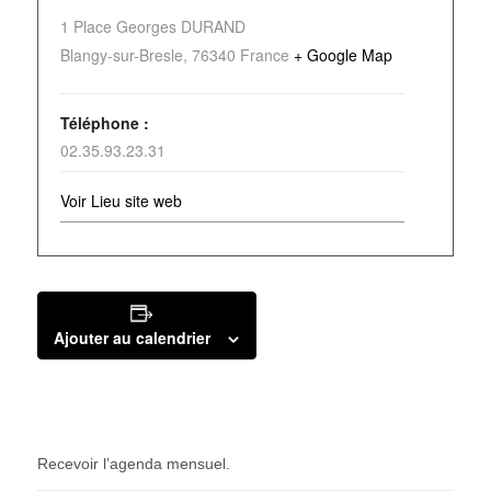
1 Place Georges DURAND
Blangy-sur-Bresle
,
76340
France
+ Google Map
Téléphone :
02.35.93.23.31
Voir Lieu site web
Ajouter au calendrier
Recevoir l’agenda mensuel.