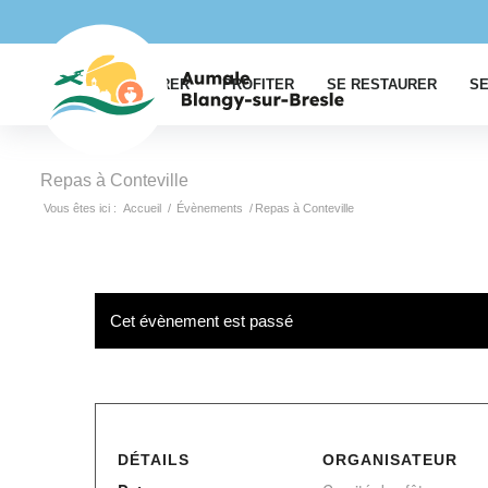
EXPLORER
PROFITER
SE RESTAURER
SE
Repas à Conteville
Vous êtes ici :
Accueil
/
Évènements
/
Repas à Conteville
Cet évènement est passé
DÉTAILS
ORGANISATEUR