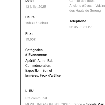
Date:
Comité des fêtes –
Anciens élèves – Voisin
13 juillet 2025
des Hauts de Soreng
Heure :
Téléphone :
19h30 à 23h30
02 35 93 31 27
Prix :
19,00€
Catégories
d’Évènement:
Apéritif
,
Autre
,
Bal
,
Commémoration
,
Exposition
,
Son et
lumières, Feux d'artifice
LIEU
Pré communal
MONCHAUX-SORENG
,
76340
France
+ Google Map