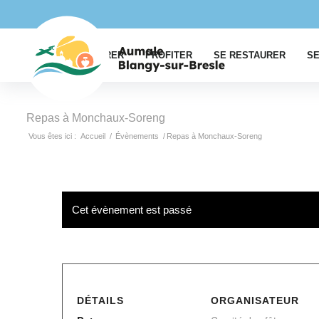
EXPLORER
PROFITER
SE RESTAURER
SE
Repas à Monchaux-Soreng
Vous êtes ici :
Accueil
/
Évènements
/
Repas à Monchaux-Soreng
Cet évènement est passé
DÉTAILS
ORGANISATEUR