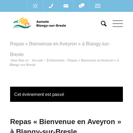
Repas « Bienvenue en Aveyron » à Blangy-sur-
Bresle
Vous êtes ici :
Accueil
/
Évènements
/
Repas « Bienvenue en Aveyron » à
Blangy-sur-Bresle
Cet évènement est passé
Repas « Bienvenue en Aveyron »
à Blangy-sur-Bresle