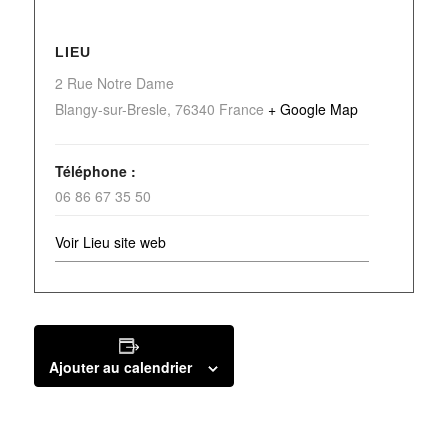
LIEU
2 Rue Notre Dame
Blangy-sur-Bresle
,
76340
France
+ Google Map
Téléphone :
06 86 67 35 50
Voir Lieu site web
Ajouter au calendrier