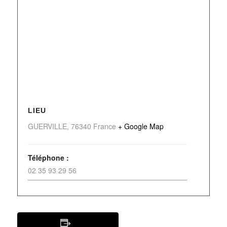
LIEU
GUERVILLE
,
76340
France
+ Google Map
Téléphone :
02 35 93 29 56