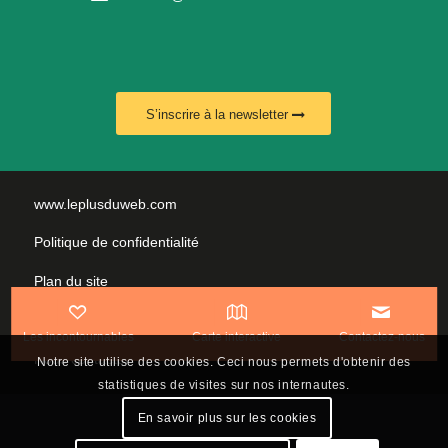
S’inscrire à la newsletter
www.leplusduweb.com
Politique de confidentialité
Plan du site
Mentions légales
Les incontournables
Carte interactive
Contactez-nous
Nous contacter
Notre site utilise des cookies. Ceci nous permets d'obtenir des
statistiques de visites sur nos internautes.
En savoir plus sur les cookies