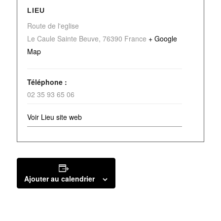
LIEU
Route de l'eglise
Le Caule Sainte Beuve
,
76390
France
+ Google
Map
Téléphone :
02 35 93 65 06
Voir Lieu site web
Ajouter au calendrier