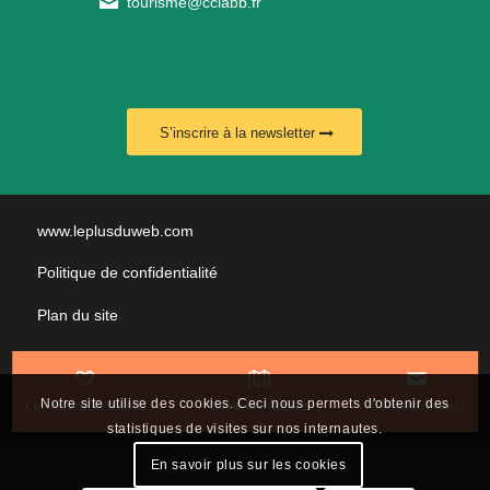
tourisme@cciabb.fr
S’inscrire à la newsletter
www.leplusduweb.com
Politique de confidentialité
Plan du site
Mentions légales
Nous contacter
Notre site utilise des cookies. Ceci nous permets d'obtenir des
Les incontournables
Carte interactive
Contactez-nous
statistiques de visites sur nos internautes.
En savoir plus sur les cookies