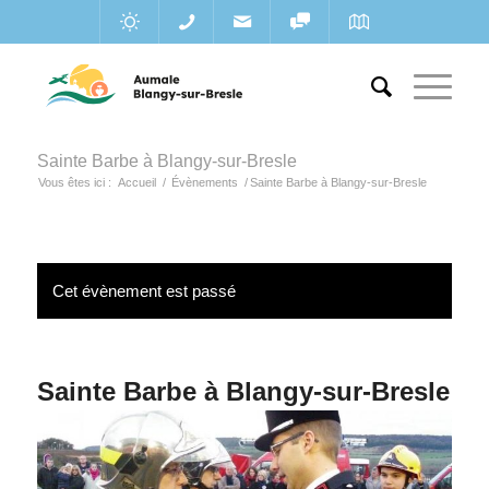
Sainte Barbe à Blangy-sur-Bresle
Vous êtes ici :
Accueil
/
Évènements
/
Sainte Barbe à Blangy-sur-Bresle
Cet évènement est passé
Sainte Barbe à Blangy-sur-Bresle