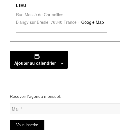
LIEU
Rue Massé de Cormeilles
Blangy-sur-Bresle
,
76340
France
+ Google Map
Ajouter au calendrier
Recevoir l’agenda mensuel.