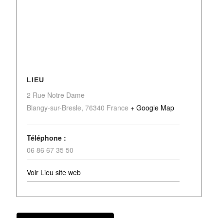
LIEU
2 Rue Notre Dame
Blangy-sur-Bresle
,
76340
France
+ Google Map
Téléphone :
06 86 67 35 50
Voir Lieu site web