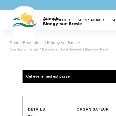
EXPLORER
PROFITER
SE RESTAURER
SE
Soirée Beaujolais à Blangy-sur-Bresle
Vous êtes ici :
Accueil
/
Évènements
/
Soirée Beaujolais à Blangy-sur-Bresle
Cet évènement est passé
DÉTAILS
ORGANISATEUR