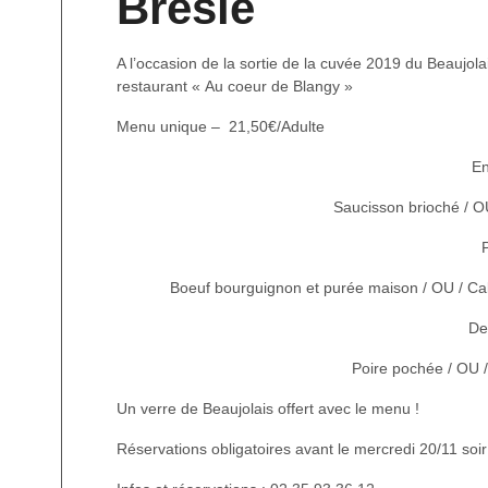
Bresle
A l’occasion de la sortie de la cuvée 2019 du Beaujo
restaurant « Au coeur de Blangy »
Menu unique – 21,50€/Adulte
En
Saucisson brioché / OU
P
Boeuf bourguignon et purée maison / OU / Cab
De
Poire pochée / OU / 
Un verre de Beaujolais offert avec le menu !
Réservations obligatoires avant le mercredi 20/11 soir