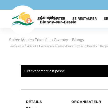
EXPLORER
PROFITER
SE RESTAURER
SE
Soirée Moules Frites à La Gwentry – Blangy
Vous êtes ici :
Accueil
/
Évènements
/
Soirée Moules Frites à La Gwentry – Blangy
Cet évènement est passé
DÉTAILS
ORGANISATEUR