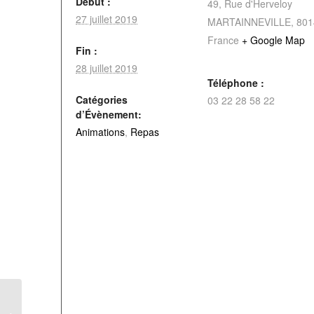
Début :
49, Rue d'Herveloy
27 juillet 2019
MARTAINNEVILLE
,
801
France
+ Google Map
Fin :
28 juillet 2019
Téléphone :
Catégories
03 22 28 58 22
d’Évènement:
Animations
,
Repas
Fête de Bouilllancourt-