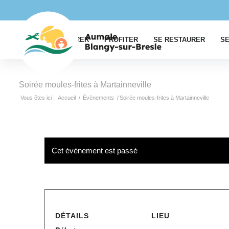
EXPLORER
PROFITER
SE RESTAURER
SE
Soirée moules-frites à Martainneville
Vous êtes ici :
Accueil
/
Évènements
/
Soirée moules-frites à Martainneville
Cet évènement est passé
DÉTAILS
LIEU