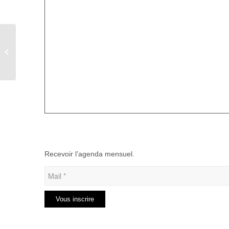
Pétanque catégorie « jeune » à
Foucarmont
Recevoir l’agenda mensuel.