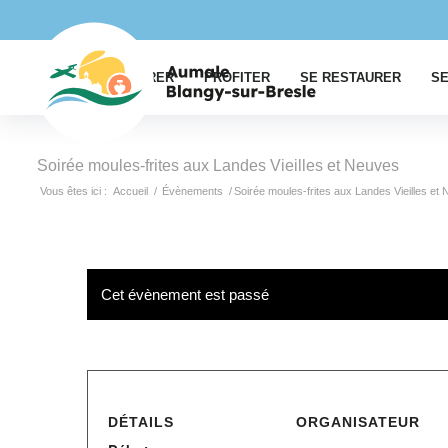
EXPLORER
PROFITER
SE RESTAURER
SE
Soirée moules-frites aux Landes Vieilles et Neuves
Vous êtes ici :
Accueil
/
Évènements
/
Soirée moules-frites aux Landes Vieilles et
Cet évènement est passé
DÉTAILS
ORGANISATEUR