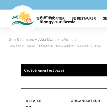
EXPLORER
PROFITER
SE RESTAURER
SE
Son & Lumière « Alba Marla » à Aumale
Vous êtes ici :
Accueil
/
Évènements
/
Son & Lumière « Alba Marla » à Aumale
Cet évènement est passé
DÉTAILS
ORGANISATEUR