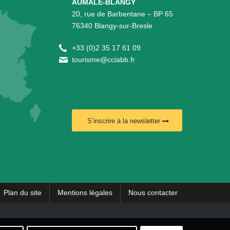
AUMALE-BLANGY
20, rue de Barbentane – BP 65
76340 Blangy-sur-Bresle
+
33 (0)2 35 17 61 09
tourisme@cciabb.fr
S’inscrire à la newsletter
Plan du site
Mentions légales
Nous contacter