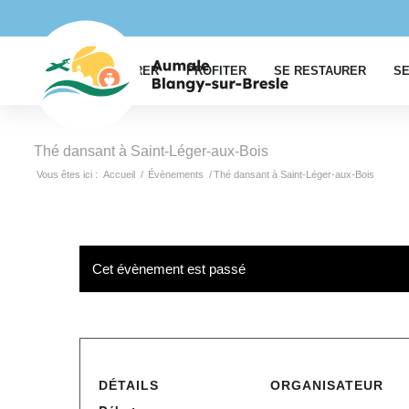
EXPLORER
PROFITER
SE RESTAURER
SE
Thé dansant à Saint-Léger-aux-Bois
Vous êtes ici :
Accueil
/
Évènements
/
Thé dansant à Saint-Léger-aux-Bois
Cet évènement est passé
DÉTAILS
ORGANISATEUR