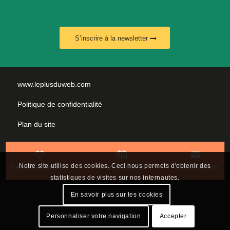
S’inscrire à la newsletter
www.leplusduweb.com
Politique de confidentialité
Plan du site
Mentions légales
Nous contacter
Notre site utilise des cookies. Ceci nous permets d'obtenir des
Les incontournables
Carte interactive
Contactez-nous
statistiques de visites sur nos internautes.
En savoir plus sur les cookies
Personnaliser votre navigation
Accepter