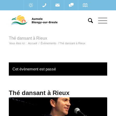
Thé dansant à Rieux
Vous êtes ici :
Accueil
/
Évènements
/
Thé dansant à Rieux
Cet évènement est passé
Thé dansant à Rieux