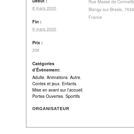
Début :
Rue Massé de Cormeill
8 mars 2020
Blangy-sur-Bresle
,
7634
France
Fin :
9 mars 2020
Prix :
20€
Catégories
d’Évènement:
Adulte
,
Animations
,
Autre
,
Contes et jeux
,
Enfants
,
Mise en avant sur l'accueil
,
Portes Ouvertes
,
Sportifs
ORGANISATEUR