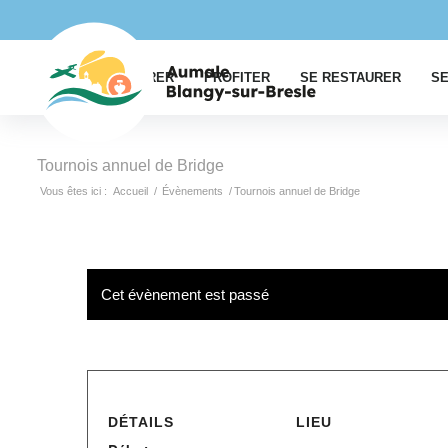
EXPLORER
PROFITER
SE RESTAURER
SE
Tournois annuel de Bridge
Vous êtes ici :
Accueil
/
Évènements
/
Tournois annuel de Bridge
Cet évènement est passé
DÉTAILS
LIEU