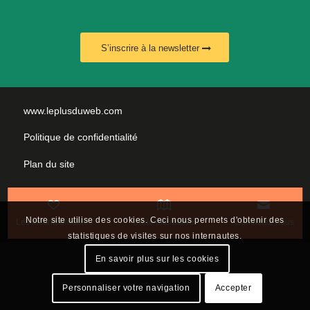
S’inscrire à la newsletter
www.leplusduweb.com
Politique de confidentialité
Plan du site
Mentions légales
Nous contacter
Notre site utilise des cookies. Ceci nous permets d'obtenir des
Les incontournables
Carte interactive
Contactez-nous
statistiques de visites sur nos internautes.
En savoir plus sur les cookies
Personnaliser votre navigation
Accepter