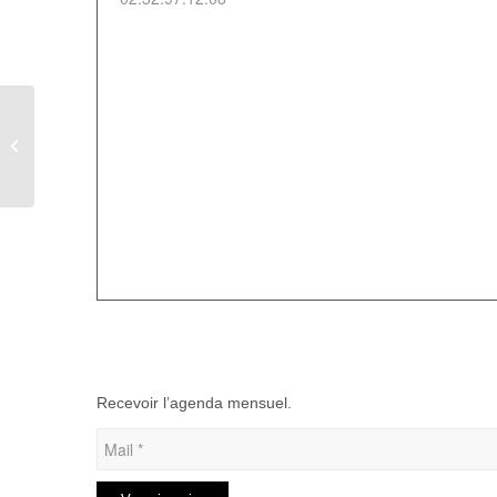
Loto à Aumale – E.S.A
Handball
Recevoir l’agenda mensuel.