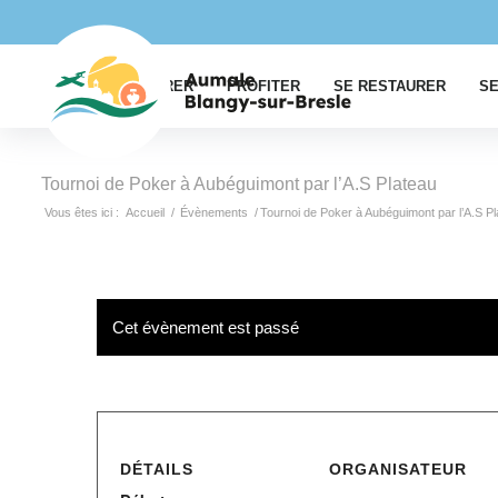
EXPLORER
PROFITER
SE RESTAURER
SE
Tournoi de Poker à Aubéguimont par l’A.S Plateau
Vous êtes ici :
Accueil
/
Évènements
/
Tournoi de Poker à Aubéguimont par l’A.S P
Cet évènement est passé
DÉTAILS
ORGANISATEUR