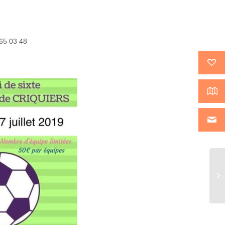
 65 03 48
Su
Ma