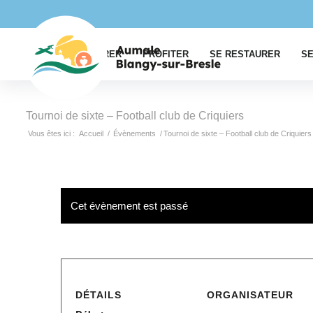
EXPLORER
PROFITER
SE RESTAURER
SE
Tournoi de sixte – Football club de Criquiers
Vous êtes ici :
Accueil
/
Évènements
/
Tournoi de sixte – Football club de Criquiers
Cet évènement est passé
DÉTAILS
ORGANISATEUR