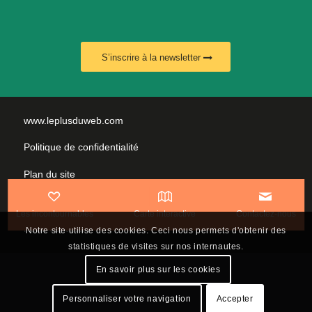
S’inscrire à la newsletter
www.leplusduweb.com
Politique de confidentialité
Plan du site
Mentions légales
Les incontournables
Carte interactive
Contactez-nous
Nous contacter
Notre site utilise des cookies. Ceci nous permets d'obtenir des
statistiques de visites sur nos internautes.
En savoir plus sur les cookies
Personnaliser votre navigation
Accepter