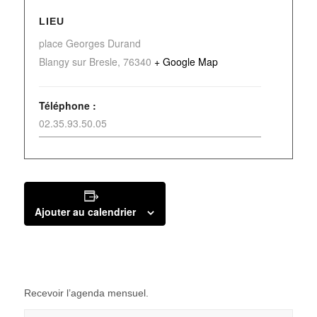
LIEU
place Georges Durand
Blangy sur Bresle
,
76340
+ Google Map
Téléphone :
02.35.93.50.05
Ajouter au calendrier
Recevoir l’agenda mensuel.