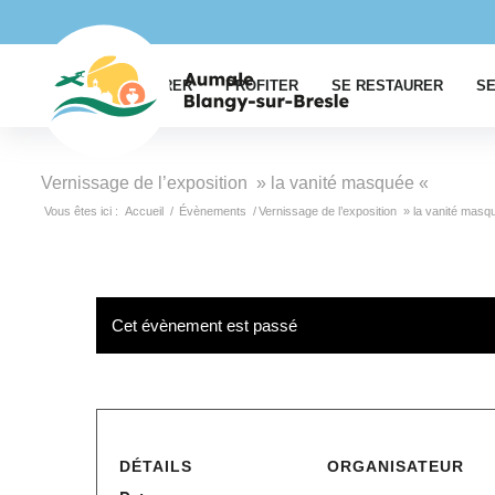
EXPLORER
PROFITER
SE RESTAURER
SE
Vernissage de l’exposition » la vanité masquée «
Vous êtes ici :
Accueil
/
Évènements
/
Vernissage de l’exposition » la vanité mas
Cet évènement est passé
DÉTAILS
ORGANISATEUR