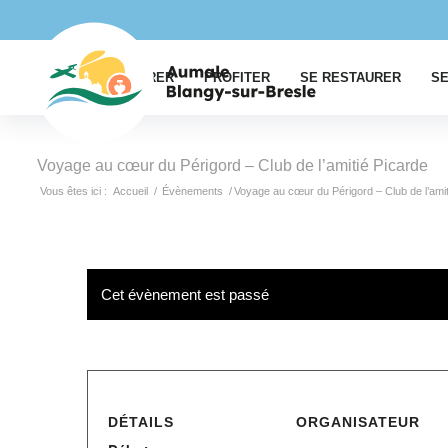
EXPLORER
PROFITER
SE RESTAURER
SE
Voyage au cœur du Périgord – Club de l’amitié Picarde
Vous êtes ici :
Accueil
/
Évènements
/
Voyage au cœur du Périgord – Club de l’amit
Cet évènement est passé
DÉTAILS
ORGANISATEUR