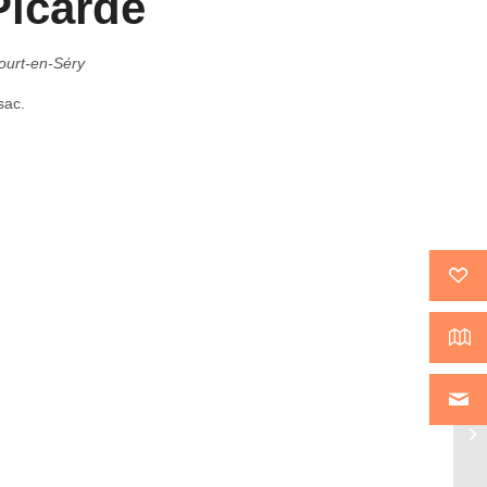
Picarde
court-en-Séry
sac.