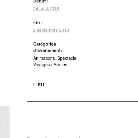
Début :
24 août 2018
Fin :
2 septembre 2018
Catégories
d’Évènement:
Animations
,
Spectacle
,
Voyages / Sorties
LIEU
Concours Pétanque souvenir – Club
de pétanque Aumalois