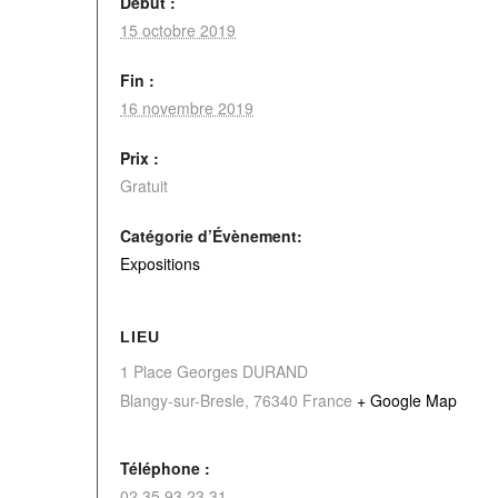
Début :
15 octobre 2019
Fin :
16 novembre 2019
Prix :
Gratuit
Catégorie d’Évènement:
Expositions
LIEU
1 Place Georges DURAND
Blangy-sur-Bresle
,
76340
France
+ Google Map
Téléphone :
02.35.93.23.31