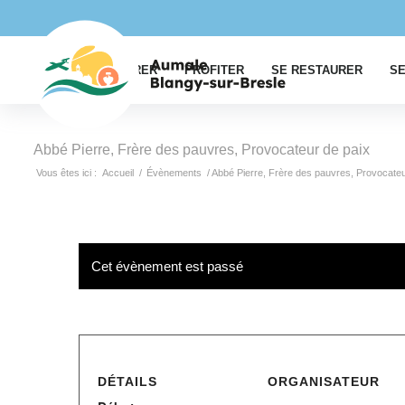
EXPLORER
PROFITER
SE RESTAURER
SE
Abbé Pierre, Frère des pauvres, Provocateur de paix
Vous êtes ici :
Accueil
/
Évènements
/
Abbé Pierre, Frère des pauvres, Provocateu
Cet évènement est passé
DÉTAILS
ORGANISATEUR