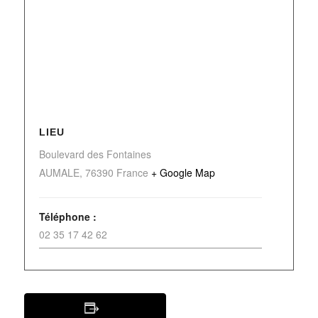
LIEU
Boulevard des Fontaines
AUMALE
,
76390
France
+ Google Map
Téléphone :
02 35 17 42 62