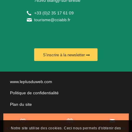
76340 Blangy-sur-Bresle
+
33 (0)2 35 17 61 09
tourisme@cciabb.fr
S’inscrire à la newsletter
www.leplusduweb.com
Politique de confidentialité
Plan du site
Mentions légales
Nous contacter
Les incontournables
Carte interactive
Contactez-nous
Notre site utilise des cookies. Ceci nous permets d'obtenir des