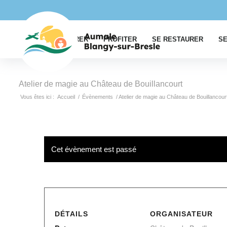
EXPLORER
PROFITER
SE RESTAURER
SE
Atelier de magie au Château de Bouillancourt
Vous êtes ici :
Accueil
/
Évènements
/
Atelier de magie au Château de Bouillancour
Cet évènement est passé
DÉTAILS
ORGANISATEUR