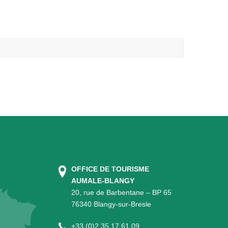
OFFICE DE TOURISME
AUMALE-BLANGY
20, rue de Barbentane – BP 65
76340 Blangy-sur-Bresle
+
33 (0)2 35 17 61 09