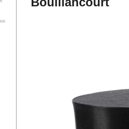
Bouillancourt
rt
nco