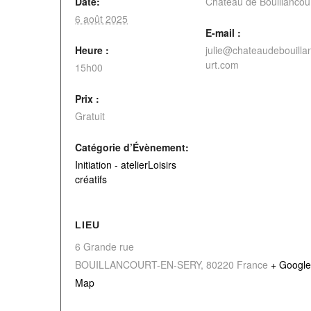
Date:
Château de Bouillancou
6 août 2025
E-mail :
Heure :
julie@chateaudebouilla
urt.com
15h00
Prix :
Gratuit
Catégorie d’Évènement:
Initiation - atelierLoisirs
créatifs
LIEU
6 Grande rue
BOUILLANCOURT-EN-SERY
,
80220
France
+ Google
Map