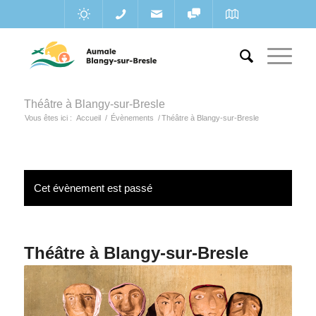
Théâtre à Blangy-sur-Bresle
Vous êtes ici :
Accueil
/
Évènements
/
Théâtre à Blangy-sur-Bresle
Cet évènement est passé
Théâtre à Blangy-sur-Bresle