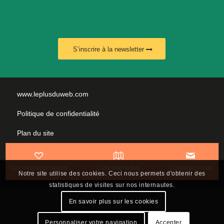
S’inscrire à la newsletter
www.leplusduweb.com
Politique de confidentialité
Plan du site
Mentions légales
Les incontournables
Carte interactive
Contactez-nous
Nous contacter
Notre site utilise des cookies. Ceci nous permets d'obtenir des
statistiques de visites sur nos internautes.
En savoir plus sur les cookies
Personnaliser votre navigation
Accepter