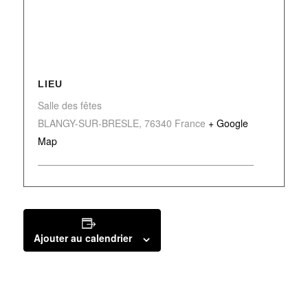
LIEU
Salle des fêtes
BLANGY-SUR-BRESLE
,
76340
France
+ Google
Map
Ajouter au calendrier