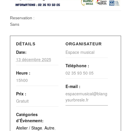
Reservation :
Sans
DÉTAILS
ORGANISATEUR
Date:
Espace musical
13 décembre 2025
Téléphone :
Heure :
02 35 93 50 05
15h00
E-mail :
Prix :
espacemusical@blang
ysurbresle.fr
Gratuit
Catégories
d’Évènement:
Atelier / Stage
,
Autre
,