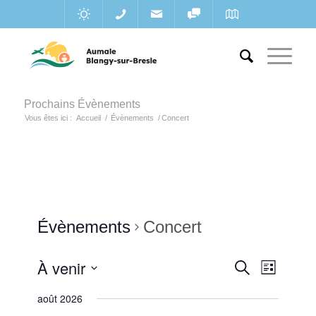
Prochains Évènements
Vous êtes ici :
Accueil
/
Évènements
/
Concert
Évènements
Concert
Recherc
À venir
Navigat
Recherche
Liste
de
et
Sélectionnez
vues
août 2026
une
navigatio
Évènem