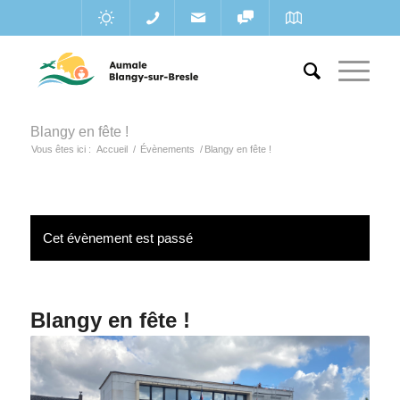
Blangy en fête !
Vous êtes ici :
Accueil
/
Évènements
/
Blangy en fête !
Cet évènement est passé
Blangy en fête !