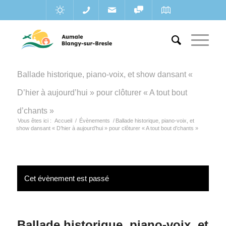
Ballade historique, piano-voix, et show dansant «
D’hier à aujourd’hui » pour clôturer « A tout bout
d’chants »
Vous êtes ici :
Accueil
/
Évènements
/
Ballade historique, piano-voix, et
show dansant « D’hier à aujourd’hui » pour clôturer « A tout bout d’chants »
Cet évènement est passé
Ballade historique, piano-voix, et