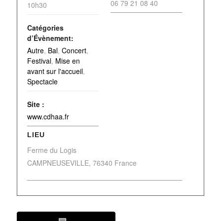
06 79 21 08 40
10h30
Catégories
d’Évènement:
Autre
,
Bal
,
Concert
,
Festival
,
Mise en
avant sur l'accueil
,
Spectacle
Site :
www.cdhaa.fr
LIEU
Ferme du Logis
CAMPNEUSEVILLE
,
76340
France