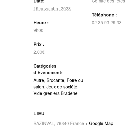
Date:
Comité des fêtes
19 novembre 2023
Téléphone :
Heure :
02 35 93 29 33
9h00
Prix :
2,00€
Catégories
d’Évènement:
Autre
,
Brocante
,
Foire ou
salon
,
Jeux de société
,
Vide greniers Braderie
LIEU
BAZINVAL
,
76340
France
+ Google Map