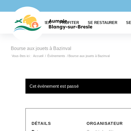
EXPLORER
PROFITER
SE RESTAURER
SE
Bourse aux jouets à Bazinval
Vous êtes ici :
Accueil
/
Évènements
/
Bourse aux jouets à Bazinval
Cet évènement est passé
DÉTAILS
ORGANISATEUR