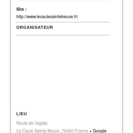
Site :
http://www.lecaulesaintebeuve.fr/
ORGANISATEUR
LIEU
Route de l'eglise
Le Caule Sainte Beuve
,
76390
France
+ Google