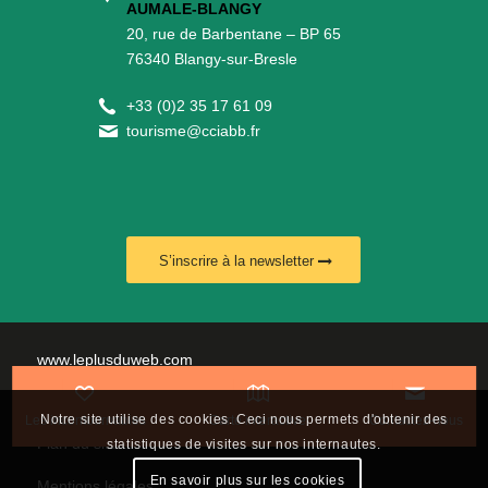
AUMALE-BLANGY
20, rue de Barbentane – BP 65
76340 Blangy-sur-Bresle
+
33 (0)2 35 17 61 09
tourisme@cciabb.fr
S’inscrire à la newsletter
www.leplusduweb.com
Politique de confidentialité
Notre site utilise des cookies. Ceci nous permets d'obtenir des
Les incontournables
Carte interactive
Contactez-nous
Plan du site
statistiques de visites sur nos internautes.
En savoir plus sur les cookies
Mentions légales