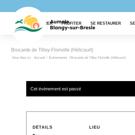
EXPLORER
PROFITER
SE RESTAURER
SE
Brocante de Tilloy-Floriville (Hélicourt)
Vous êtes ici :
Accueil
/
Évènements
/
Brocante de Tilloy-Floriville (Hélicourt)
Cet évènement est passé
DÉTAILS
LIEU