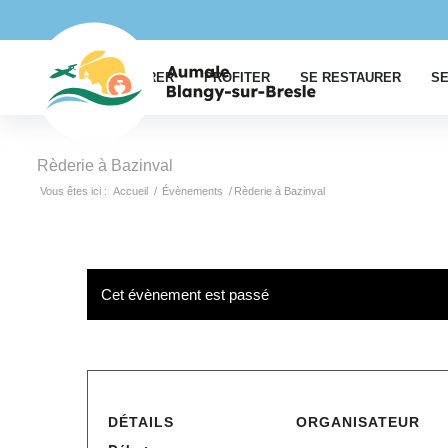
EXPLORER
PROFITER
SE RESTAURER
SE
Rèderie à Bazinval
Vous êtes ici :
Accueil
/
Évènements
/
Rèderie à Bazinval
Cet évènement est passé
DÉTAILS
ORGANISATEUR