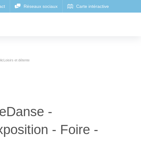
icLoisirs et détente
neDanse -
position - Foire -