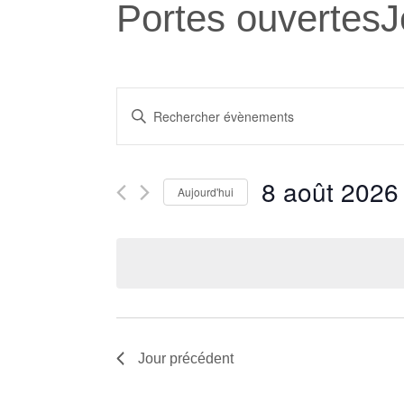
Portes ouvertesJe
Recherche
Saisir
et
mot-
navigation
clé.
Rechercher
de
8 août 2026
Aujourd'hui
Évènements
vues
par
Sélectionnez
Évènements
mot-
une
clé.
date.
Jour précédent