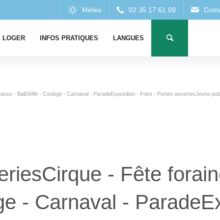
 LOGER
INFOS PRATIQUES
LANGUES
anse - BalDéfilé - Cortège - Carnaval - ParadeExposition - Foire - Portes ouvertesJeune publ
eriesCirque - Fête forai
ge - Carnaval - ParadeEx