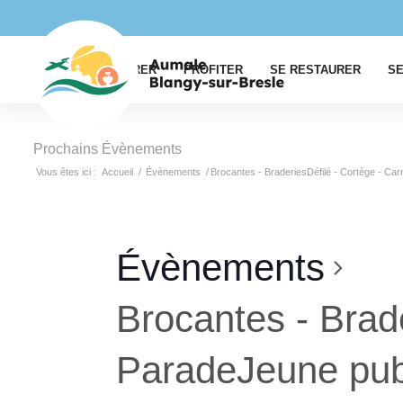
EXPLORER
PROFITER
SE RESTAURER
SE
Prochains Évènements
Vous êtes ici :
Accueil
/
Évènements
/
Brocantes - BraderiesDéfilé - Cortège - Ca
Évènements
Brocantes - Brade
ParadeJeune pub