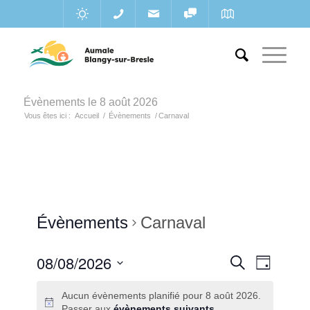
Évènements le 8 août 2026
Vous êtes ici :
Accueil
/
Évènements
/
Carnaval
Évènements
Carnaval
Recherc
08/08/2026
Navigat
Recherche
Jour
de
et
Sélectionnez
vues
Aucun évènements planifié pour 8 août 2026.
une
navigatio
Évènem
Passer aux
évènements suivants
.