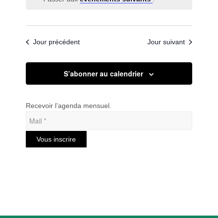
date.
de
vues
Évèneme
Jour précédent
Jour suivant
S’abonner au calendrier
Recevoir l’agenda mensuel.