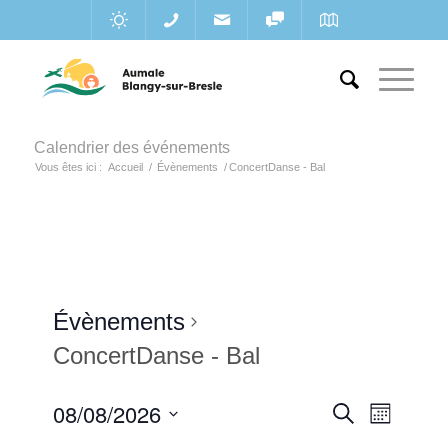
Calendrier des événements
Vous êtes ici :
Accueil
/
Évènements
/
ConcertDanse - Bal
Évènements
ConcertDanse - Bal
Recherc
08/08/2026
Navigat
Recherche
Mois
de
et
Sélectionnez