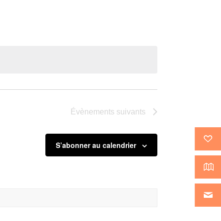
Évènement
Évènements
suivants
S’abonner au calendrier