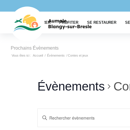
EXPLORER
PROFITER
SE RESTAURER
SE
Prochains Évènements
Vous êtes ici :
Accueil
/
Évènements
/
Contes et jeux
Évènements
Co
Recherche
Saisir
et
mot-
clé.