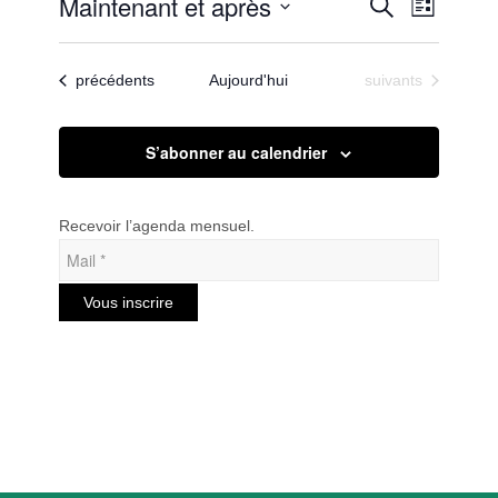
Recherc
Maintenant et après
Navigat
Recherche
Liste
de
et
Sélectionnez
vues
une
navigatio
Évènem
Évènements
Évènements
précédents
Aujourd'hui
suivants
date.
de
vues
S’abonner au calendrier
Évèneme
Recevoir l’agenda mensuel.