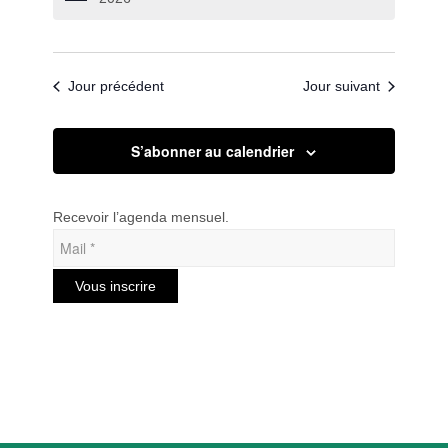
date.
de
vues
Évèneme
Jour précédent
Jour suivant
S’abonner au calendrier
Recevoir l’agenda mensuel.