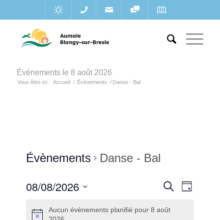
Évènements le 8 août 2026
Vous êtes ici :
Accueil
/
Évènements
/
Danse - Bal
Évènements
Danse - Bal
Recherc
08/08/2026
Navigat
Recherche
Jour
de
et
Sélectionnez
vues
Aucun évènements planifié pour 8 août
une
navigatio
Évènem
2026